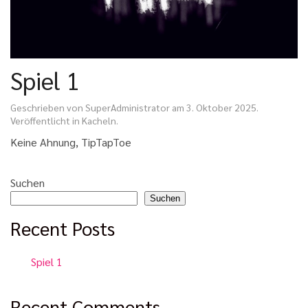
Spiel 1
Geschrieben von
SuperAdministrator
am
3. Oktober 2025
.
Veröffentlicht in
Kacheln
.
Keine Ahnung, TipTapToe
Suchen
Suchen
Recent Posts
Spiel 1
Recent Comments